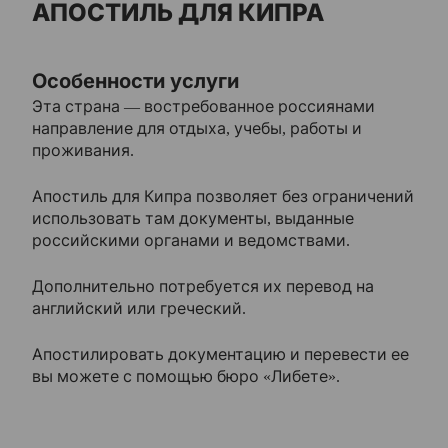
Нотариальное заверение
АПОСТИЛЬ ДЛЯ КИПРА
Апостиль
Особенности услуги
Эта страна — востребованное россиянами
Консульская легализация
направление для отдыха, учебы, работы и
проживания.
Русский язык
Бесплатная консультация
Апостиль для Кипра позволяет без ограничений
Главная
использовать там документы, выданные
российскими органами и ведомствами.
О компании
Дополнительно потребуется их перевод на
английский или греческий.
Корпоративным клиентам
Апостилировать документацию и перевести ее
Наши статьи
вы можете с помощью бюро «Либете».
Оплата и доставка