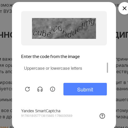
озможен только при предоставлении неполного пакета 
т ВУЗа.
ЧНОЕ АПОСТИЛИРОВАНИЕ Д
м важны сроки легализации документа, уточните у при
ия оригинального документа либо достаточно нотариаль
ть апостиль на диплом о высшем образовании, существ
ирование нотариально заверенной копии происходит в 
буется апостилирование диплома о высшем образовании
имые документы: нотариально заверенная копия Вашего
 все организации принимают апостиль с копии, поэтом
е в другую страну с вас, возможно, потребуют легализа
аем
для Вас процедуру получения апостиля на диплом 