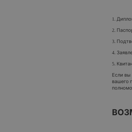
Диплом
Паспор
Подтв
Заявле
Квита
Если вы
вашего 
полномо
ВОЗ