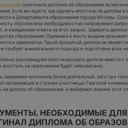
ирование
оригинала диплома об образовании возможно
ния. Если вы ищете, где сделать апостиль на диплом в
ется в Департаменте образования города Москвы. Сроки
ность обусловлена необходимостью направления запро
т, и ожиданием ответа на этот запрос. Заверить дипло
рства образования. Привязки к месту выдачи документ
ется и заверяется. Такой прошитый диплом не являетс
ом требует внимательного подхода и подготовки всех 
тельно рекомендуем апостилировать диплом вместе с п
о апостиль на приложение будет невозможно.
ть заверения оригинала более длительный, зато при так
ой организации в странах-участницах Гаагской конвенц
ь на диплом об образовании, и выбирают именно этот с
УМЕНТЫ, НЕОБХОДИМЫЕ ДЛЯ
ГИНАЛ ДИПЛОМА ОБ ОБРАЗОВ