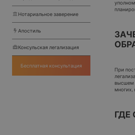
уполном
планиро
Нотариальное заверение
Апостиль
ЗАЧ
ОБР
Консульская легализация
Главная
Бесплатная консультация
При пос
О компании
легализ
высшем 
многих, 
Корпоративным клиентам
Наши статьи
ГДЕ
Оплата и доставка