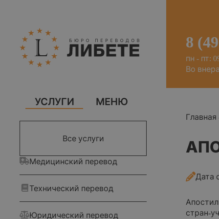
8 (4
пн - пт: 0
Во внер
УСЛУГИ
МЕНЮ
Главная
Все услуги
АП
Медицинский перевод
Дата 
Технический перевод
Апостил
стран-у
Юридический перевод