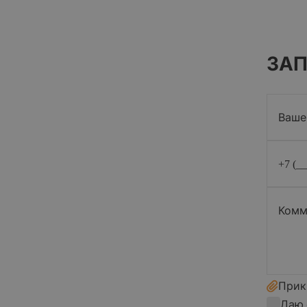
ЗА
Прик
Даю 