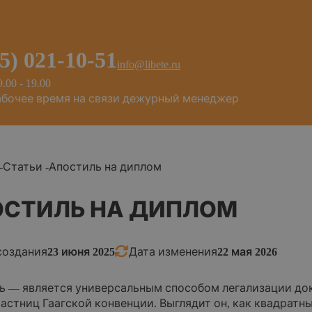
95) 021-10-51
info@libete.ru
9.00 - 19.00
абочее время на связи дежурный менеджер
-
Статьи
-
Апостиль на диплом
ОСТИЛЬ НА ДИПЛОМ
создания
23 июня 2025
Дата изменения
22 мая 2026
ь — является универсальным способом легализации до
частниц Гаагской конвенции. Выглядит он, как квадра