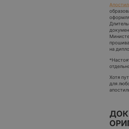
Апостил
Контакты
образова
оформля
Длитель
докумен
Министе
прошива
на дипл
*Настоя
отдельн
Хотя пу
для люб
апостил
ДОК
ОРИ