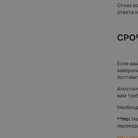
Отказ в
ответа о
СРО
Если ва
заверен
постави
Апостил
вам тре
Необход
**Но!
Не
переезд
Мы сдел