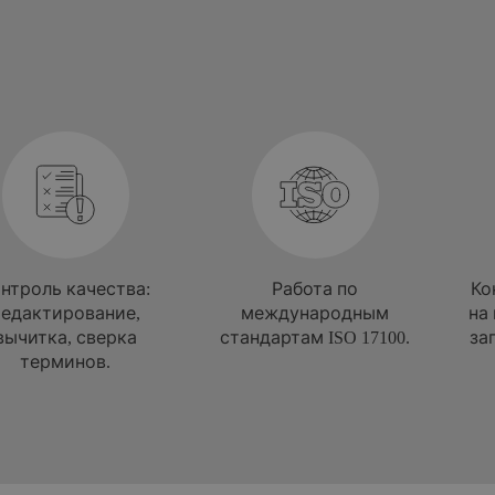
нтроль качества:
Работа по
Ко
редактирование,
международным
на
вычитка, сверка
стандартам ISO 17100.
за
терминов.