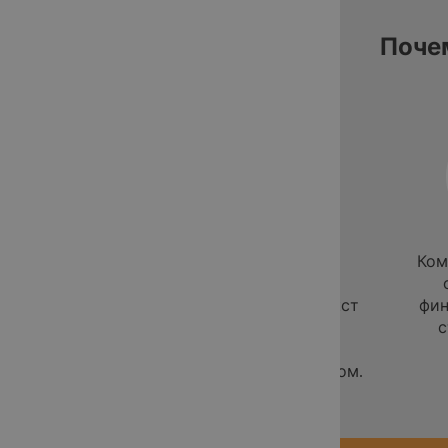
Поче
Экспертиза в
Ком
отраслевой
терминологии.Текст
фин
передаётся
с
переводчику с
профильным опытом.