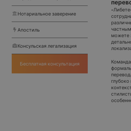
перев
«Либете
Нотариальное заверение
сотрудн
различн
частным
Апостиль
можете 
детальн
Консульская легализация
локализ
Главная
Команда
Бесплатная консультация
формаль
О компании
перевод
глубоко
контекс
Корпоративным клиентам
стилист
особенн
Наши статьи
Оплата и доставка