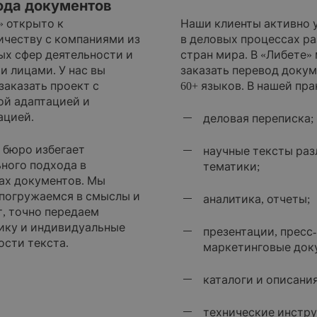
ода документов
» открыто к
Наши клиенты активно 
ичеству с компаниями из
в деловых процессах р
ых сфер деятельности и
стран мира. В «Либете»
и лицами. У нас вы
заказать перевод докум
заказать проект с
60+ языков. В нашей пра
ой адаптацией и
ацией.
деловая переписка;
 бюро избегает
научные тексты ра
ного подхода в
тематики;
ах документов. Мы
 погружаемся в смыслы и
аналитика, отчеты;
т, точно передаем
ику и индивидуальные
презентации, пресс
ости текста.
маркетинговые док
каталоги и описани
технические инстр