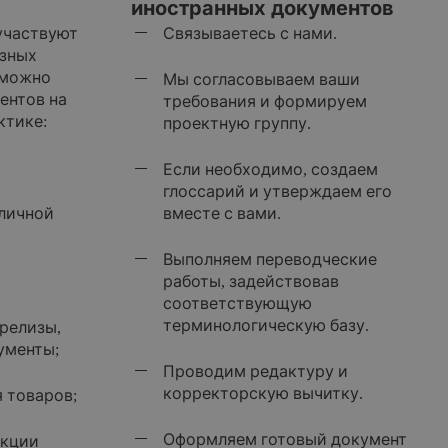
иностранных документов
участвуют
Связываетесь с нами.
азных
 можно
Мы согласовываем ваши
ентов на
требования и формируем
ктике:
проектную группу.
Если необходимо, создаем
глоссарий и утверждаем его
зличной
вместе с вами.
Выполняем переводческие
работы, задействовав
соответствующую
терминологическую базу.
-релизы,
ументы;
Проводим редактуру и
корректорскую вычитку.
я товаров;
Оформляем готовый документ
укции