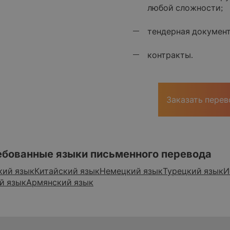
любой сложности;
тендерная документ
контракты.
Заказать перев
ебованные языки письменного перевода
кий язык
Китайский язык
Немецкий язык
Турецкий язык
И
й язык
Армянский язык