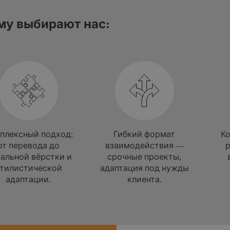
му выбирают нас:
плексный подход:
Гибкий формат
Ко
от перевода до
взаимодействия —
альной вёрстки и
срочные проекты,
тилистической
адаптация под нужды
адаптации.
клиента.