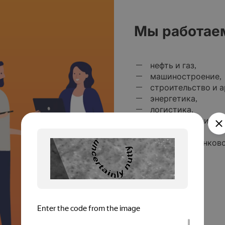
Мы работае
нефть и газ,
машиностроение,
строительство и а
энергетика,
логистика,
юриспруденция,
телеком,
финансы и банковс
маркетинг,