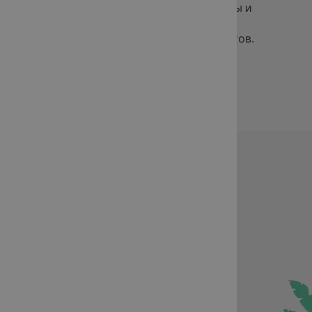
конкурентные цены и
н
скидки для
постоянных клиентов.