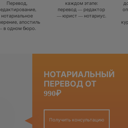
Перевод,
каждом этапе:
док
дактирование,
перевод — редактор
опе
отариальное
— юрист — нотариус.
рение, апостиль
курь
в одном бюро.
НОТАРИАЛЬНЫЙ
ПЕРЕВОД ОТ
990₽
Получить консультацию