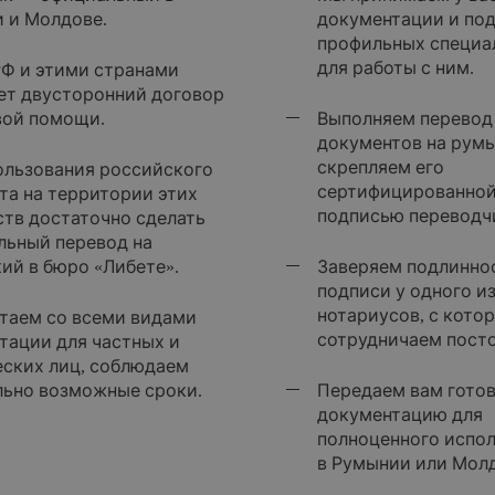
 и Молдове.
документации и по
профильных специа
для работы с ним.
Ф и этими странами
ет двусторонний договор
вой помощи.
Выполняем перевод
документов на рум
скрепляем его
ользования российского
сертифицированно
та на территории этих
подписью переводч
ств достаточно сделать
льный перевод на
ий в бюро «Либете».
Заверяем подлинно
подписи у одного и
нотариусов, с кото
таем со всеми видами
сотрудничаем посто
тации для частных и
ских лиц, соблюдаем
ьно возможные сроки.
Передаем вам гото
документацию для
полноценного испо
в Румынии или Мол