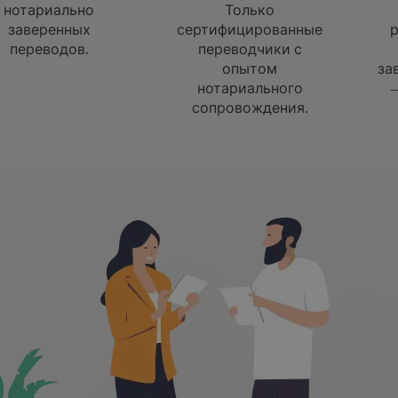
отариально
Только
заверенных
сертифицированные
ре
переводов.
переводчики с
н
опытом
заве
нотариального
— 
сопровождения.