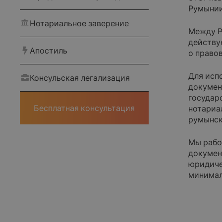
Румынии
Нотариальное заверение
Между Р
действу
Апостиль
о право
Для исп
Консульская легализация
докумен
Главная
государ
Бесплатная консультация
нотариа
румынск
О компании
Мы рабо
Корпоративным клиентам
докумен
юридиче
минимал
Наши статьи
Оплата и доставка