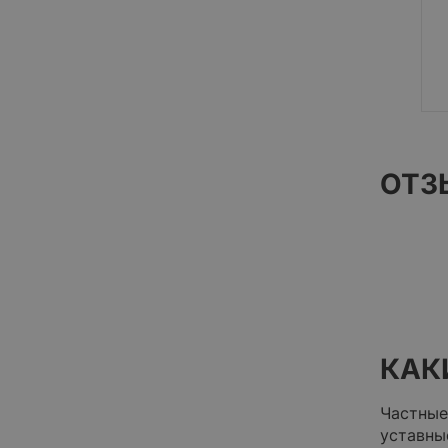
ОТЗ
КАК
Частные
уставны