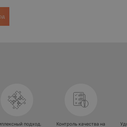
од
лексный подход.
Контроль качества на
Удоб