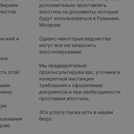
дбираем
дополнительно проставлять
листов
апостиль на документы, которые
будут использоваться в Румынии,
Молдове.
ынский и
Однако некоторые ведомства
могут все же запросить
й
апостилирование.
ика.
Мы предварительно
сть этой
проконсультируем вас, уточним в
з
конкретной инстанции
рыми
требования к оформлению
янно.
документов и при необходимости
проставим апостиль.
вую
Эта услуга также есть в нашем
льзования
бюро.
дове.