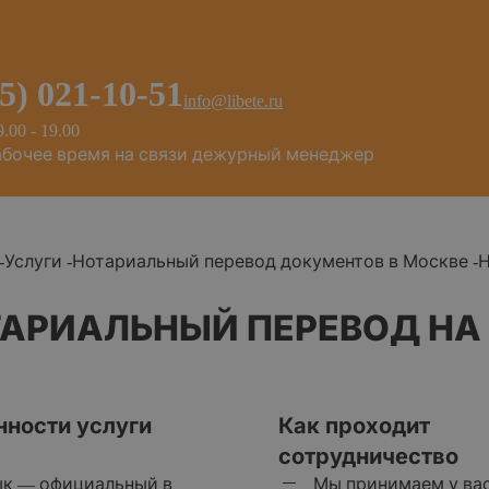
95) 021-10-51
info@libete.ru
9.00 - 19.00
абочее время на связи дежурный менеджер
-
Услуги
-
Нотариальный перевод документов в Москве
-
Н
АРИАЛЬНЫЙ ПЕРЕВОД НА
нности услуги
Как проходит
сотрудничество
ык — официальный в
Мы принимаем у вас