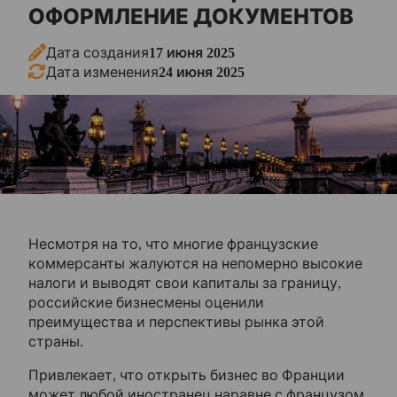
Нотариальное заверение
ОФОРМЛЕНИЕ ДОКУМЕНТОВ
Дата создания
17 июня 2025
Апостиль
Дата изменения
24 июня 2025
Консульская легализация
Русский язык
Бесплатная консультация
Главная
О компании
Несмотря на то, что многие французские
коммерсанты жалуются на непомерно высокие
Корпоративным клиентам
налоги и выводят свои капиталы за границу,
российские бизнесмены оценили
преимущества и перспективы рынка этой
Наши статьи
страны.
Привлекает, что открыть бизнес во Франции
Оплата и доставка
может любой иностранец наравне с французом,